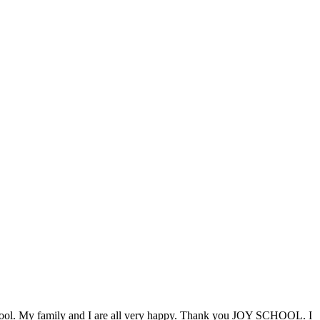
t school. My family and I are all very happy. Thank you JOY SCHOOL. I