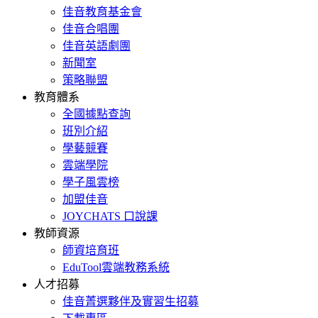
佳音教育基金會
佳音合唱團
佳音英語劇團
新聞室
策略聯盟
教育體系
全國據點查詢
班別介紹
學藝競賽
雲端學院
學子風雲榜
加盟佳音
JOYCHATS 口說課
教師資源
師資培育班
EduTool雲端教務系統
人才招募
佳音菁選夥伴及實習生招募