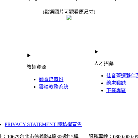
(點選圖片可觀看原尺寸)
人才招募
教師資源
佳音菁選夥伴
師資培育班
總處職缺
雲端教務系統
下載專區
PRIVACY STATEMENT 隱私權宣告
：10679台北市信義路4段306號15樓 服務專線：0800-000-09