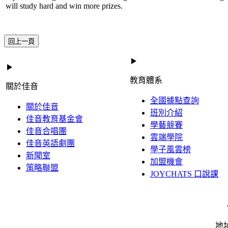
will study hard and win more prizes.
回上一頁
教育體系
關於佳音
全國據點查詢
關於佳音
班別介紹
佳音教育基金會
學藝競賽
佳音合唱團
雲端學院
佳音英語劇團
學子風雲榜
新聞室
加盟機會
策略聯盟
JOYCHATS 口說課
地址