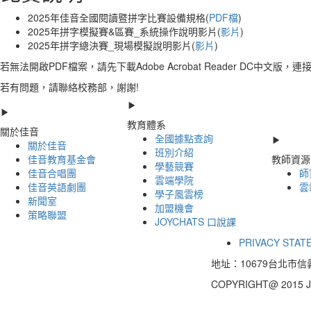
2025年佳音全國閱讀暨拼字比賽設備規格(
PDF檔
)
2025年拼字模擬賽&區賽_系統操作說明影片(
影片
)
2025年拼字總決賽_現場模擬說明影片(
影片
)
若無法開啟PDF檔案
，請先下載Adobe Acrobat Reader DC中文版，連
若有問題，請聯絡校務部，謝謝!
教育體系
關於佳音
全國據點查詢
關於佳音
班別介紹
佳音教育基金會
教師資源
學藝競賽
佳音合唱團
師
雲端學院
佳音英語劇團
雲
學子風雲榜
新聞室
加盟機會
策略聯盟
JOYCHATS 口說課
PRIVACY ST
地址：10679台北市信義
COPYRIGHT@ 2015 J