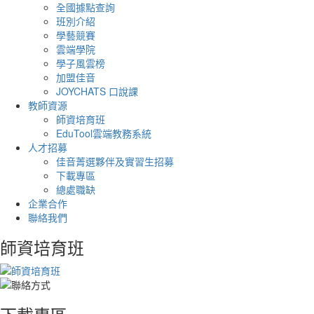
全國據點查詢
班別介紹
學藝競賽
雲端學院
學子風雲榜
加盟佳音
JOYCHATS 口說課
教師資源
師資培育班
EduTool雲端教務系統
人才招募
佳音菁選夥伴及實習生招募
下載專區
總處職缺
企業合作
聯絡我們
師資培育班