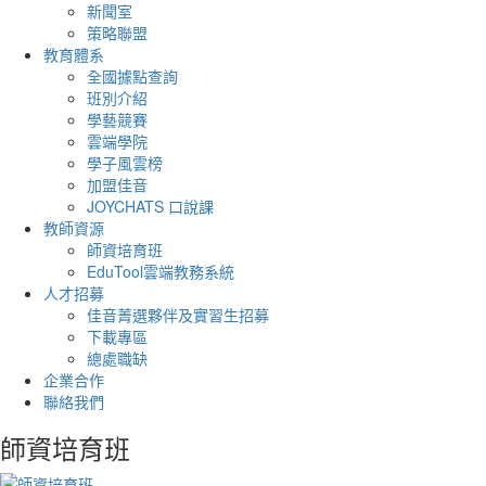
新聞室
策略聯盟
教育體系
全國據點查詢
班別介紹
學藝競賽
雲端學院
學子風雲榜
加盟佳音
JOYCHATS 口說課
教師資源
師資培育班
EduTool雲端教務系統
人才招募
佳音菁選夥伴及實習生招募
下載專區
總處職缺
企業合作
聯絡我們
師資培育班