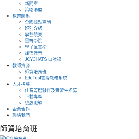
新聞室
策略聯盟
教育體系
全國據點查詢
班別介紹
學藝競賽
雲端學院
學子風雲榜
加盟佳音
JOYCHATS 口說課
教師資源
師資培育班
EduTool雲端教務系統
人才招募
佳音菁選夥伴及實習生招募
下載專區
總處職缺
企業合作
聯絡我們
師資培育班